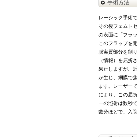
手術方法
レーシック手術
その後フェムト
の表面に「フラ
このフラップを
膜実質部分を削
（情報）を屈折
果たしますが、
が生じ、網膜で
ます。レーザー
により、この屈
ーの照射は数秒
数分ほどで、入