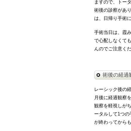
ますので、トー
術後の診察があ
は、日帰り手術
手術当日は、霞
で心配しなくて
んのでご注意く
術後の経過
レーシック後の経
月後に経過観察
観察を軽視しが
ータルして1つの
が終わってから