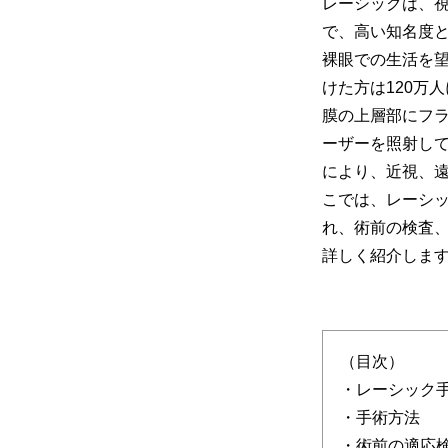
レーシックは、
で、高い知名度
裸眼での生活を
けた方は120万
膜の上層部にフ
ーザーを照射し
により、近視、
こでは、レーシ
れ、術前の検査
詳しく紹介しま
（目次）
・レーシック
・手術方法
・術前の適応