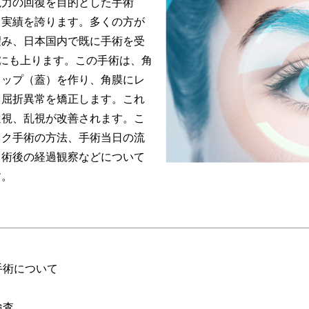
視力の回復を目的とした手術
と実績を誇ります。多くの方が
望み、日本国内で既に手術を受
人にも上ります。この手術は、角
ラップ（蓋）を作り、角膜にレ
て屈折異常を矯正します。これ
遠視、乱視が改善されます。こ
ック手術の方法、手術当日の流
、術後の経過観察などについて
す。
手術について
検査