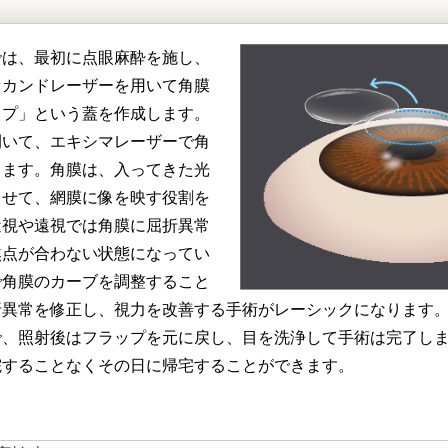
では、最初に点眼麻酔を施し、
セカンドレーザーを用いて角膜
ップ」という蓋を作成します。
開いて、エキシマレーザーで角
ります。角膜は、入ってきた光
させて、網膜に像を映す役割を
近視や遠視では角膜に屈折異常
焦点が合わない状態になってい
で角膜のカーブを調整すること
折異常を修正し、視力を改善する手術がレーシックになります
で、照射後はフラップを元に戻し、目を洗浄して手術は完了し
院することなくその日に帰宅することができます。