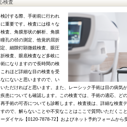
応検査
を検討する際、手術前に行われ
常に重要です。検査には様々な
力検査、角膜形状の解析、角膜
、瞳孔の径の測定、他覚的屈折
測定、細隙灯顕微鏡検査、眼圧
屈折検査、眼底検査など多岐に
手術になりますので長時間の検
、これほど詳細な目の検査を受
んなにないと思いますので、い
ていただければと思います。また、レーシック手術は目の病気
眼疾患についても確認します。この検査では、手術の適応、ど
、再手術の可否についても診断します。検査後は、詳細な検査
ますので、解らないことや不安なことはここで質問いただくこ
ーダイヤル【0120-7878-72】およびネット予約フォームか