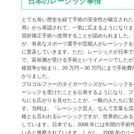
日本のレーシック事情
とても長い歴史を経て手術の安全性が確立されたレー
局）から承認されて、一気に広まるようになりまし
屈折矯正手術へ使用することが認められました。
が、有名なスポーツ選手や芸能人がレーシックを
に普及していきます。ただ、レーシックが日本で普
で、富裕層が受ける手術というイメージでしたが
格競争が始まり、20 万円～30 万円にまで手
かりました。
プロゴルファーのタイガーウッズがレーシックを
ーシックを受けたことを公表するようになり、プ
ちにも広がりを見せたことが、一般の人たちに安
す。当時は、「レーシック芸人」なんて言葉も流
格とも言われるレーシックですが、世界的にみると2
しています。日本でも、2008 年には年間の手術件
いると推察されています。しかし、2008 年の