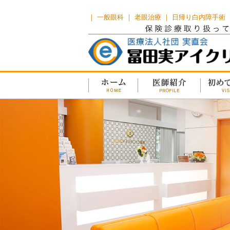
｜ 一般眼科 ｜ 老眼治療 ｜ 日帰り白内障手術