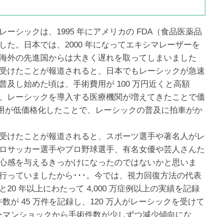
シックは、1995 年にアメリカの FDA（食品医薬品
た。日本では、2000 年になってエキシマレーザーを
海外の先進国からは大きく遅れを取ってしまいました
受けたことが報道されると、日本でもレーシックが急速
及し始めた頃は、手術費用が 100 万円近くと高額
、レーシックを導入する医療機関が増えてきたことで価
術費用が低価格化したことで、レーシックの普及に拍車がか
受けたことが報道されると、スポーツ選手や著名人がレ
ロサッカー選手やプロ野球選手、有名女優や芸人さんた
心感を与えるきっかけになったのではないかと思いま
行っていましたから･･･。今では、視力回復方法の代表
0 年以上にわたって 4,000 万症例以上の実績を記録
数が 45 万件を記録し、120 万人がレーシックを受けて
リーマンショックから手術件数が少しずつ減少傾向にな