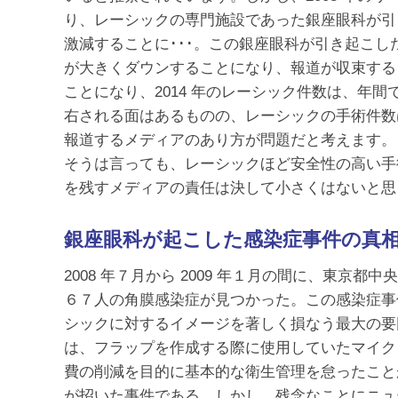
り、レーシックの専門施設であった銀座眼科が引
激減することに･･･。この銀座眼科が引き起こ
が大きくダウンすることになり、報道が収束する
ことになり、2014 年のレーシック件数は、年間
右される面はあるものの、レーシックの手術件数
報道するメディアのあり方が問題だと考えます。
そうは言っても、レーシックほど安全性の高い手
を残すメディアの責任は決して小さくはないと思
銀座眼科が起こした感染症事件の真
2008 年７月から 2009 年１月の間に、東
６７人の角膜感染症が見つかった。この感染症事
シックに対するイメージを著しく損なう最大の要
は、フラップを作成する際に使用していたマイク
費の削減を目的に基本的な衛生管理を怠ったこと
が招いた事件である。しかし、残念なことにニュ