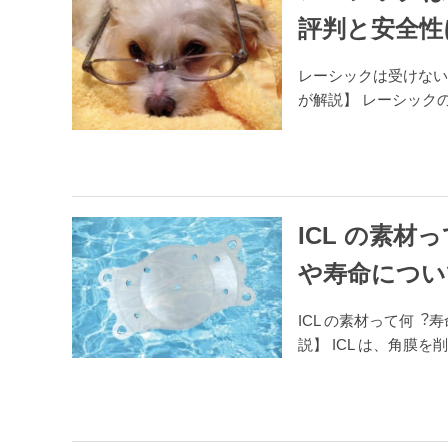
評判と安全性
レーシックは受けない
が解説】 レーシック
ICL の素
や寿命につい
ICL の素材って何
説】 ICL は、角膜を