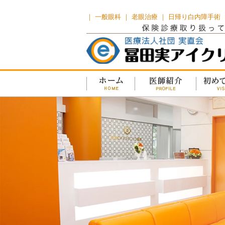
｜ 一般眼科 ｜ 老眼治療 ｜ 日帰り白内障手術