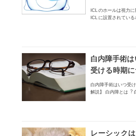
ICL のホールは視
ICL に設置されてい
白内障手術は
受ける時期に
白内障手術はいつ受け
解説】 白内障とは︖
レーシックは