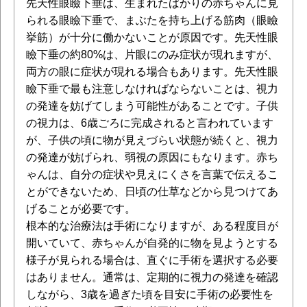
先天性眼瞼下垂は、生まれたばかりの赤ちゃんに見
られる眼瞼下垂で、まぶたを持ち上げる筋肉（眼瞼
挙筋）が十分に働かないことが原因です。先天性眼
瞼下垂の約80%は、片眼にのみ症状が現れますが、
両方の眼に症状が現れる場合もあります。先天性眼
瞼下垂で最も注意しなければならないことは、視力
の発達を妨げてしまう可能性があることです。子供
の視力は、6歳ごろに完成されると言われています
が、子供の頃に物が見えづらい状態が続くと、視力
の発達が妨げられ、弱視の原因にもなります。赤ち
ゃんは、自分の症状や見えにくさを言葉で伝えるこ
とができないため、日頃の仕草などから見つけてあ
げることが必要です。
根本的な治療法は手術になりますが、ある程度目が
開いていて、赤ちゃんが自発的に物を見ようとする
様子が見られる場合は、直ぐに手術を選択する必要
はありません。通常は、定期的に視力の発達を確認
しながら、3歳を過ぎた頃を目安に手術の必要性を