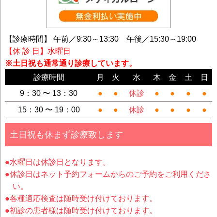
【診療時間】 午前／9:30～13:30 午後／15:30～19:00
【休 診 日】水曜日
※土日祝も通常通り診療しています。
診療時間
月
火
水
木
金
土
日
9：30 〜 13：30
●
●
休診
●
●
●
●
15：30 〜 19：00
●
●
休診
●
●
●
●
土日祝も休まず診療致します
●水曜日は休診日となります。
●休診日はネット予約フォームからのご予約をご利用くださ
い。
●各種適応検査は随時受け付けております。
●初診の患者様は随時受け付けております。