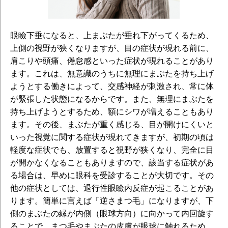
眼瞼下垂になると、上まぶたが垂れ下がってくるため、
上側の視野が狭くなりますが、目の症状が現れる前に、
肩こりや頭痛、倦怠感といった症状が現れることがあり
ます。これは、無意識のうちに無理にまぶたを持ち上げ
ようとする働きによって、交感神経が刺激され、常に体
が緊張した状態になるからです。また、無理にまぶたを
持ち上げようとするため、額にシワが増えることもあり
ます。その後、まぶたが重く感じる、目が開けにくいと
いった視覚に関する症状が現れてきますが、初期の頃は
軽度な症状でも、放置すると視野が狭くなり、完全に目
が開かなくなることもありますので、該当する症状があ
る場合は、早めに眼科を受診することが大切です。その
他の症状としては、退行性眼瞼内反症が起こることがあ
ります。簡単に言えば「逆さまつ毛」になりますが、下
側のまぶたの縁が内側（眼球方向）に向かって内回旋す
ることで、まつ毛やまぶたの皮膚が眼球に触れるため、