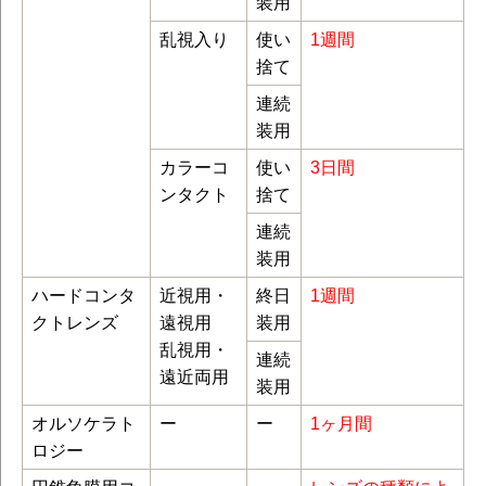
装用
乱視入り
使い
1週間
捨て
連続
装用
カラーコ
使い
3日間
ンタクト
捨て
連続
装用
ハードコンタ
近視用・
終日
1週間
クトレンズ
遠視用
装用
乱視用・
連続
遠近両用
装用
オルソケラト
ー
ー
1ヶ月間
ロジー