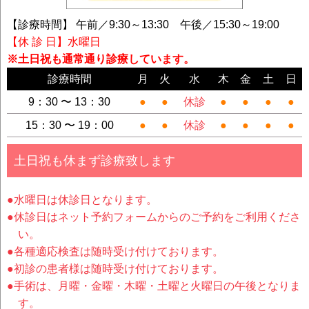
【診療時間】 午前／9:30～13:30 午後／15:30～19:00
【休 診 日】水曜日
※土日祝も通常通り診療しています。
診療時間
月
火
水
木
金
土
日
9：30 〜 13：30
●
●
休診
●
●
●
●
15：30 〜 19：00
●
●
休診
●
●
●
●
土日祝も休まず診療致します
●水曜日は休診日となります。
●休診日はネット予約フォームからのご予約をご利用くださ
い。
●各種適応検査は随時受け付けております。
●初診の患者様は随時受け付けております。
●手術は、月曜・金曜・木曜・土曜と火曜日の午後となりま
す。