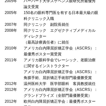
2005年
ハーバード大学スケペンス眼研究所最優秀
論文受賞
2005年
150名の眼科専門医を有する日本最大級の眼
科クリニック入職
2007年
同クリニック 副院長就任
2008年
同クリニック エグゼクティブメディカル
ディレクター
（最高診療責任者）に就任
2010年
アメリカ白内障屈折矯正学会（ASCRS）：
最優秀ポスター賞受賞
2011年
アメリカ眼科学会でレーシック、老眼治療
に関するインストラクター
アメリカ白内障屈折矯正学会（ASCRS）：
角膜手術、屈折矯正手術部門最優勝受賞
2012年
温州医科大学 医学部眼科 客員教授就任
2012年
アメリカ白内障屈折矯正学会（ASCRS）：
グランドプライズ（全部門最優勝受賞）
2012年
欧州白内障屈折矯正学会：最優秀ポスター