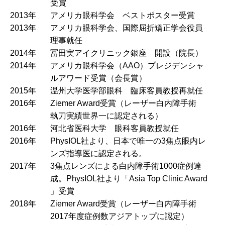
受賞
2013年
アメリカ眼科学会 ベストポスター受賞
2013年
アメリカ眼科学会、国際屈折矯正学会役員
理事就任
2014年
冨田実アイクリニック銀座 開設（院長）
2014年
アメリカ眼科学会（AAO）プレジデンシャ
ルアワード受賞（会長賞）
2015年
温州大学医学部眼科 臨床客員教授再就任
2016年
Ziemer Award受賞（レーザー白内障手術
執刀実績世界一に認定される）
2016年
河北省医科大学 眼科客員教授就任
2016年
PhysIOL社より、日本で唯一の3焦点眼内レ
ンズ指導医に認定される。
2017年
3焦点レンズによる白内障手術1000症例達
成。PhysIOL社より「Asia Top Clinic Award
」受賞
2018年
Ziemer Award受賞（レーザー白内障手術
2017年度症例数アジアトップに認定）