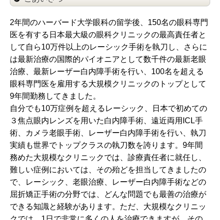
2年間のハーバード大学眼科の留学後、150名の眼科専門
医を有する日本最大級の眼科クリニックの最高責任者と
して自ら10万件以上のレーシック手術を執刀し、さらに
は最新治療の国際的パイオニアとして数千件の最新老眼
治療、最新レーザー白内障手術を行い、100名を超える
眼科専門医を雇用する大規模クリニックのトップとして
9年間勤務してきました。
自分でも10万症例を超えるレーシック、日本で初めての
３焦点眼内レンズを用いた白内障手術、遠近両用ICL手
術、カメラ老眼手術、レーザー白内障手術を行い、執刀
実績も世界でトップクラスの執刀数を誇ります。9年間
務めた大規模なクリニックでは、診療責任者に就任し、
難しい症例においては、その殆どを担当してきましたの
で、レーシック、老眼治療、レーザー白内障手術などの
屈折矯正手術の分野では、どんな問題でも最善の治療が
できる知識と経験があります。ただ、大規模なクリニッ
クでは、1日で非常に多くの人を治療できますが、その