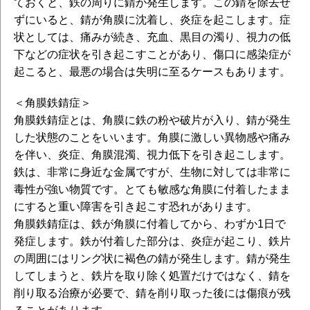
ておくと、鉄の周りに錆が発生します。この錆を除去せ
ずにいると、錆が角膜に沈着し、炎症を起こします。症
状としては、痛みが続き、充血、黒目の濁り、視力の低
下などの症状を引き起こすことがあり、傷口に感染症が
起こると、最悪の場合は失明に至るケースもあります。
＜角膜鉄錆症＞
角膜鉄錆症とは、角膜に鉄の粉や破片が入り、錆が発生
した状態のことをいいます。角膜に激しい異物感や痛み
を伴い、炎症、角膜混濁、視力低下を引き起こします。
鉄は、非常に身近な金属ですが、生物に対しては非常に
毒性が強い物質です。とても敏感な角膜に付着したまま
にすると重い障害を引き起こす恐れがあります。
角膜鉄錆症は、鉄が角膜に付着してから、わずか1日で
発症します。鉄が付着した部分は、炎症が起こり、鉄片
の周囲にはリング状に褐色の錆が発生します。錆が発生
してしまうと、鉄片を取り除く処置だけではなく、錆を
削り取る治療が必要で、錆を削り取った後には傷痕が残