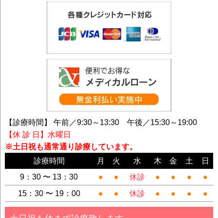
【診療時間】 午前／9:30～13:30 午後／15:30～19:00
【休 診 日】水曜日
※土日祝も通常通り診療しています。
診療時間
月
火
水
木
金
土
日
9：30 〜 13：30
●
●
休診
●
●
●
●
15：30 〜 19：00
●
●
休診
●
●
●
●