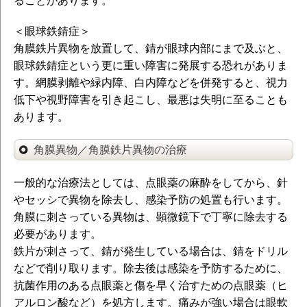
ることがあります。
＜眼球鉄錆症＞
角膜鉄片異物を放置して、錆が眼球内部にまで及ぶと、
眼球鉄錆症という更に重い障害に発展する恐れがありま
す。網膜剥離や緑内障、白内障などを併発すると、視力
低下や視野障害を引き起こし、最悪は失明に至ることも
あります。
角膜異物／角膜鉄片異物の治療
一般的な治療法としては、点眼薬の麻酔をしてから、針
やセッシで異物を除去し、感染予防の処置も行います。
角膜に刺さっている異物は、顕微鏡下で丁寧に除去する
必要があります。
鉄片が刺さって、錆が発生している場合は、錆をドリル
などで削り取ります。除去後は感染を予防するために、
抗菌作用のある点眼薬と傷を早く治すための点眼薬（ヒ
アルロン酸など）を処方します。痛みが強い場合は眼軟