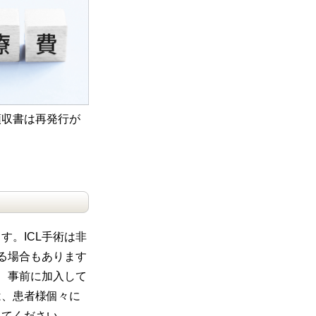
領収書は再発行が
。ICL手術は非
る場合もあります
、事前に加入して
は、患者様個々に
ってください。