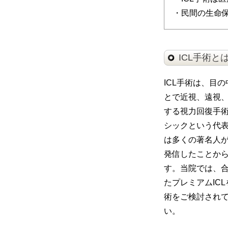
・民間の生命
ICL手術と
ICL手術は、目
とで近視、遠視
する視力回復手
シックという代
は多くの著名人が
発信したことから
す。当院では、
たプレミアムIC
術をご検討され
い。