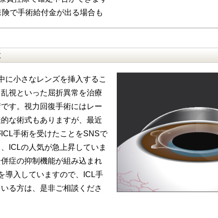
保険で手術給付金が出る場合も
は
の中に小さなレンズを挿入するこ
、乱視といった屈折異常を治療
術です。視力回復手術にはレー
表的な術式もありますが、最近
ICL手術を受けたことをSNSで
、ICLの人気が急上昇していま
合併症の抑制機能が組み込まれ
Lを導入していますので、ICL手
ている方は、是非ご相談くださ