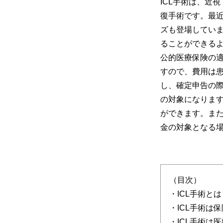
ICL手術は、近
復手術です。最
ズも登場してい
ることができるよ
公的医療保険の
すので、費用は
し、確定申告の
の対象になりま
ができます。ま
金の対象となる
（目次）
・ICL手術とは
・ICL手術は
・ICL手術は