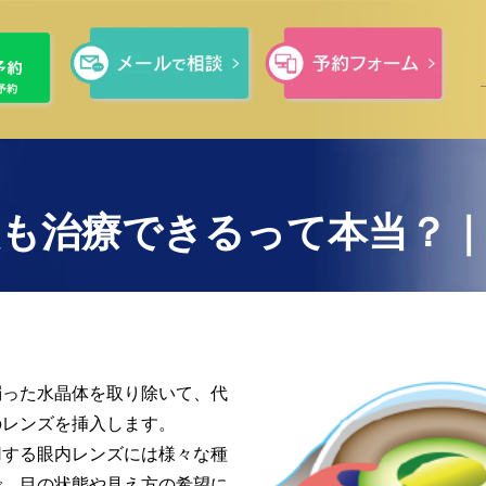
眼も治療できるって本当？｜
濁った水晶体を取り除いて、代
のレンズを挿入します。
用する眼内レンズには様々な種
で、目の状態や見え方の希望に