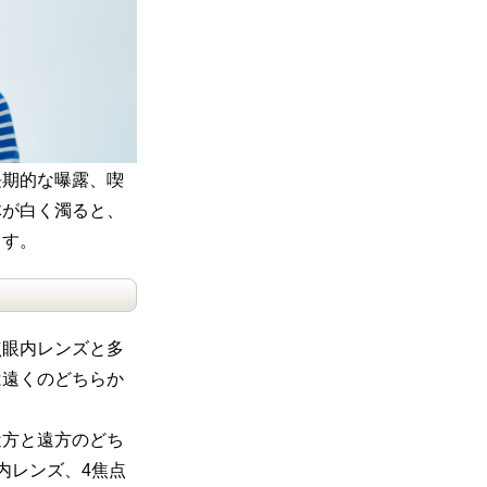
長期的な曝露、喫
体が白く濁ると、
ます。
点眼内レンズと多
は遠くのどちらか
近方と遠方のどち
内レンズ、4焦点