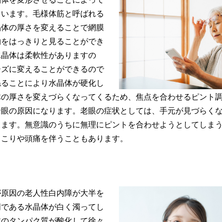
ています。毛様体筋と呼ばれる
晶体の厚さを変えることで網膜
物をはっきりと見ることができ
水晶体は柔軟性がありますの
ーズに変えることができるので
ねることにより水晶体が硬化し
体の厚さを変えづらくなってくるため、焦点を合わせるピント
老眼の原因になります。老眼の症状としては、手元が見づらく
ります。無意識のうちに無理にピントを合わせようとしてしま
肩こりや頭痛を伴うこともあります。
が原因の老人性白内障が大半を
明である水晶体が白く濁ってし
体のタンパク質が酸化して徐々