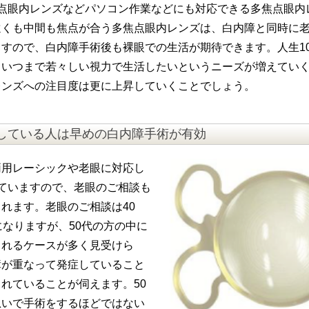
焦点眼内レンズなどパソコン作業などにも対応できる多焦点眼内
遠くも中間も焦点が合う多焦点眼内レンズは、白内障と同時に
すので、白内障手術後も裸眼での生活が期待できます。人生1
、いつまで若々しい視力で生活したいというニーズが増えてい
レンズへの注目度は更に上昇していくことでしょう。
している人は早めの白内障手術が有効
両用レーシックや老眼に対応し
っていますので、老眼のご相談も
れます。老眼のご相談は40
になりますが、50代の方の中に
られるケースが多く見受けら
障が重なって発症していること
れていることが伺えます。50
急いで手術をするほどではない