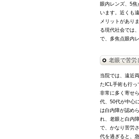
眼内レンズ、5
います。近くも
メリットがありま
る現代社会では
で、多焦点眼内
老眼で苦労
当院では、遠近
たICL手術も行
非常に多く寄せら
代、50代が中心
は白内障が認め
れ、老眼と白内
で、かなり苦労さ
代を過ぎると、