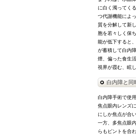
に白く濁ってく
つ代謝機能によ
質を分解して新
胞を若々しく保
能が低下すると
が蓄積して白内
煙、偏った食生
視界が霞む、眩
白内障と同
白内障手術で使
焦点眼内レンズ
にしか焦点が合
一方、多焦点眼
らもピントを合わ