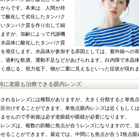
るからです。本来は、人間が持
って酸化して劣化したタンパク
しいタンパク質を作り出して細
ちますが、加齢によって代謝機
、水晶体に酸化したタンパク質
障を発症します。水晶体が参加する原因としては、紫外線への
活、過剰な飲酒、運動不足などがあげられます。白内障で水晶
しく感じる、視力低下、物が二重に見えるといった症状が現れ
時に老眼も治療できる眼内レンズ
用されるレンズには種類がありますが、大きく分類すると単焦
に区分けすることができます。単焦点眼内レンズは近くもしく
いませんので手術後は必ず老眼鏡や眼鏡が必要になります。
内レンズは、複数の距離に焦点が合うレンズになりますので、
せることができます。最近では、中間にも焦点が合う3焦点眼