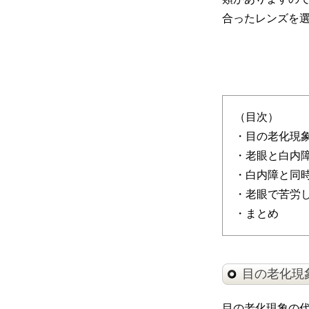
合ったレンズを
（目次）
・目の老化現
・老眼と白内
・白内障と同
・老眼で苦労
・まとめ
目の老化現
目の老化現象の