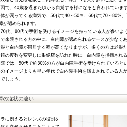
因で、40歳を過ぎた頃から自覚する様になると言われていま
が濁ってくる病気で、50代で40～50％、60代で70～80%、
内障が認められます。
70代、80代で手術を受けるイメージを持っている人が多いよ
談で来院される方の中に、白内障が認められるケースが少なく
老眼と白内障が同居する率が高くなりますが、多くの方は老眼
眼鏡の度数を変更しに眼鏡店を訪れた時に、白内障を指摘され
院では、50代で約30%の方が白内障手術を受けられていると
んのイメージよりも早い年代で白内障手術を済まされている人
るでしょう。
障の症状の違い
メラに例えるとレンズの役割を
晶体を変形させることによって