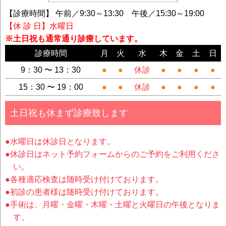
【診療時間】 午前／9:30～13:30 午後／15:30～19:00
【休 診 日】水曜日
※土日祝も通常通り診療しています。
診療時間
月
火
水
木
金
土
日
9：30 〜 13：30
●
●
休診
●
●
●
●
15：30 〜 19：00
●
●
休診
●
●
●
●
土日祝も休まず診療致します
●水曜日は休診日となります。
●休診日はネット予約フォームからのご予約をご利用くださ
い。
●各種適応検査は随時受け付けております。
●初診の患者様は随時受け付けております。
●手術は、月曜・金曜・木曜・土曜と火曜日の午後となりま
す。