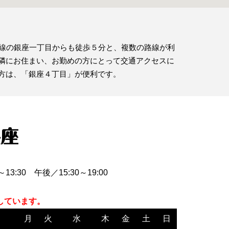
町線の銀座一丁目からも徒歩５分と、複数の路線が利
隣にお住まい、お勤めの方にとって交通アクセスに
方は、「銀座４丁目」が便利です。
3:30 午後／15:30～19:00
しています。
月
火
水
木
金
土
日