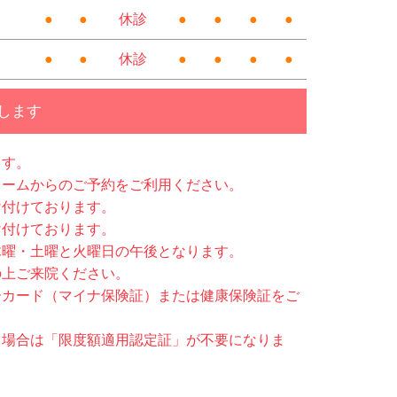
●
●
休診
●
●
●
●
●
●
休診
●
●
●
●
します
ます。
ォームからのご予約をご利用ください。
け付けております。
け付けております。
木曜・土曜と火曜日の午後となります。
の上ご来院ください。
ーカード（マイナ保険証）または健康保険証をご
る場合は「限度額適用認定証」が不要になりま