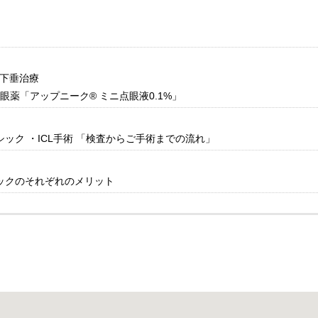
下垂治療
眼薬「アップニーク® ミニ点眼液0.1%」
シック ・ICL手術 「検査からご手術までの流れ」
シックのそれぞれのメリット