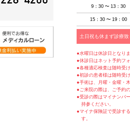
9：30 〜 13：30
15：30 〜 19：00
土日祝も休まず診療致
●水曜日は休診日となり
●休診日はネット予約フ
●各種適応検査は随時受
●初診の患者様は随時受
●手術は、月曜・金曜・
●ご来院の際は、ご予約
●受診の際はマイナンバ
持参ください。
●マイナ保険証で受診す
す。