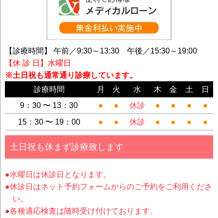
【診療時間】 午前／9:30～13:30 午後／15:30～19:00
【休 診 日】水曜日
※土日祝も通常通り診療しています。
診療時間
月
火
水
木
金
土
日
9：30 〜 13：30
●
●
休診
●
●
●
●
15：30 〜 19：00
●
●
休診
●
●
●
●
土日祝も休まず診療致します
●水曜日は休診日となります。
●休診日はネット予約フォームからのご予約をご利用くださ
い。
●各種適応検査は随時受け付けております。