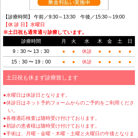
【診療時間】 午前／9:30～13:30 午後／15:30～19:00
【休 診 日】水曜日
※土日祝も通常通り診療しています。
診療時間
月
火
水
木
金
土
日
9：30 〜 13：30
●
●
休診
●
●
●
●
15：30 〜 19：00
●
●
休診
●
●
●
●
土日祝も休まず診療致します
●水曜日は休診日となります。
●休診日はネット予約フォームからのご予約をご利用くださ
い。
●各種適応検査は随時受け付けております。
●初診の患者様は随時受け付けております。
●手術は、月曜・金曜・木曜・土曜と火曜日の午後となりま