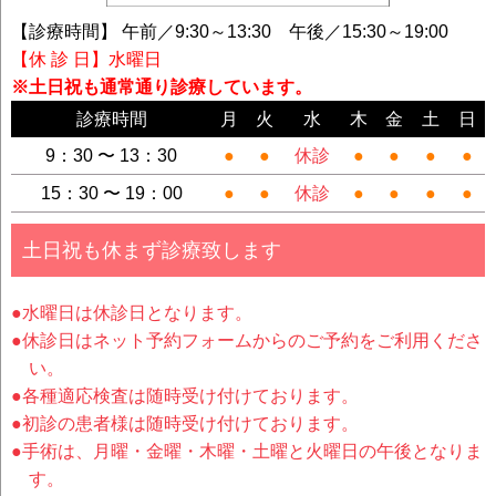
【診療時間】 午前／9:30～13:30 午後／15:30～19:00
【休 診 日】水曜日
※土日祝も通常通り診療しています。
診療時間
月
火
水
木
金
土
日
9：30 〜 13：30
●
●
休診
●
●
●
●
15：30 〜 19：00
●
●
休診
●
●
●
●
土日祝も休まず診療致します
●水曜日は休診日となります。
●休診日はネット予約フォームからのご予約をご利用くださ
い。
●各種適応検査は随時受け付けております。
●初診の患者様は随時受け付けております。
●手術は、月曜・金曜・木曜・土曜と火曜日の午後となりま
す。