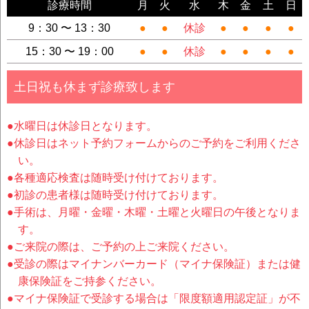
診療時間
月
火
水
木
金
土
日
9：30 〜 13：30
●
●
休診
●
●
●
●
15：30 〜 19：00
●
●
休診
●
●
●
●
土日祝も休まず診療致します
●水曜日は休診日となります。
●休診日はネット予約フォームからのご予約をご利用くださ
い。
●各種適応検査は随時受け付けております。
●初診の患者様は随時受け付けております。
●手術は、月曜・金曜・木曜・土曜と火曜日の午後となりま
す。
●ご来院の際は、ご予約の上ご来院ください。
●受診の際はマイナンバーカード（マイナ保険証）または健
康保険証をご持参ください。
●マイナ保険証で受診する場合は「限度額適用認定証」が不